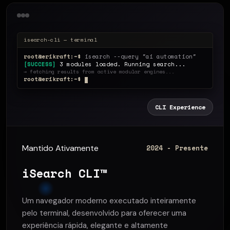
isearch-cli — terminal
root@erikraft:~$
isearch --query "ai automation"
[SUCCESS]
3 modules loaded. Running search...
→ fetching results from active modular engines...
root@erikraft:~$
CLI Experience
Mantido Ativamente
2024 - Presente
iSearch CLI™
Um navegador moderno executado inteiramente
pelo terminal, desenvolvido para oferecer uma
experiência rápida, elegante e altamente