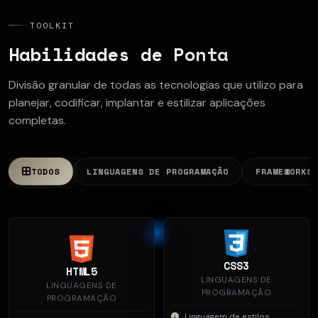
TOOLKIT
Habilidades de Ponta
Divisão granular de todas as tecnologias que utilizo para
planejar, codificar, implantar e estilizar aplicações
completas.
TODOS
LINGUAGENS DE PROGRAMAÇÃO
FRAMEWORKS 
CSS3
HTML5
LINGUAGENS DE
LINGUAGENS DE
PROGRAMAÇÃO
PROGRAMAÇÃO
Linguagem de estilos